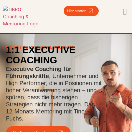
Hier starten
1:1 EXECUTIVE
EXECUTIVE RESILIENCE PROGRAM
COACHING
Executive Coaching für
Führungskräfte
, Unternehmer und
High Performer, die in Positionen mit
hoher Verantwortung stehen – und
spüren, dass die bisherigen
Strategien nicht mehr tragen. Das
12-Monats-Mentoring mit Tino
Fuchs.