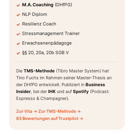
M.A. Coaching
(DHfPG)
✓
NLP Diplom
✓
Resilienz Coach
✓
Stressmanagement Trainer
✓
Erwachsenenpädagoge
✓
§§ 20, 20a, 20b SGB V
✓
Die
TMS-Methode
(Tibro Master System) hat
Tino Fuchs im Rahmen seiner Master-Thesis an
der DHfPG entwickelt. Publiziert in
Business
Insider
, bei der
IHK
und auf
Spotify
(Podcast:
Espresso & Champagner).
Zur Vita →
·
Zur TMS-Methode →
·
83 Bewertungen auf Trustpilot →